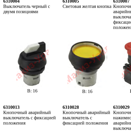
6310004
6310005
6310007
Выключатель черный с
Световая желтая кнопка
Кнопоч
двумя позициями
аварийн
выключа
фиксаци
положен
В: 16
В: 16
6310013
6310028
6310029
Кнопочный аварийный
Кнопочный аварийный
Кнопоч
выключатель с фиксацией
выключатель с
нажимн
положения
фиксацией положения
аварийн
выключа