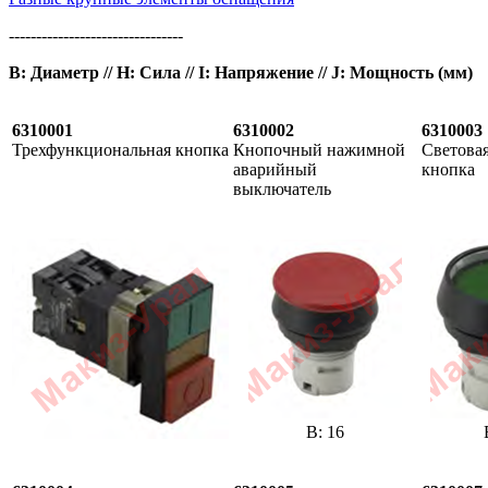
--------------------------------
B: Диаметр // H: Сила // I: Напряжение // J: Мощность (мм)
6310001
6310002
6310003
Трехфункциональная кнопка
Кнопочный нажимной
Световая
аварийный
кнопка
выключатель
В: 16