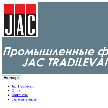
Навигация
Jac Tradilevain
О нас
Контакты
Запасные части