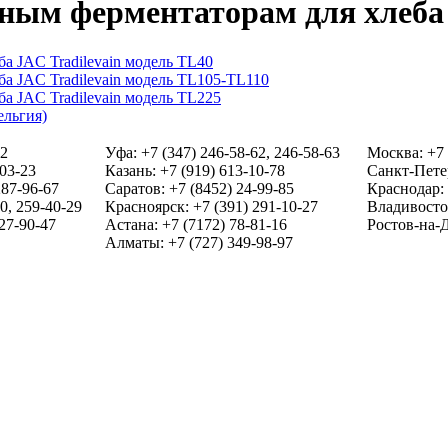
ым ферментаторам для хлеба 
а JAC Tradilevain модель TL40
а JAC Tradilevain модель TL105-TL110
а JAC Tradilevain модель TL225
ельгия)
22
Уфа: +7 (347) 246-58-62, 246-58-63
Москва: +7 
-03-23
Казань: +7 (919) 613-10-78
Санкт-Петер
287-96-67
Саратов: +7 (8452) 24-99-85
Краснодар: 
0, 259-40-29
Красноярск: +7 (391) 291-10-27
Владивосток
27-90-47
Астана: +7 (7172) 78-81-16
Ростов-на-Д
Алматы: +7 (727) 349-98-97