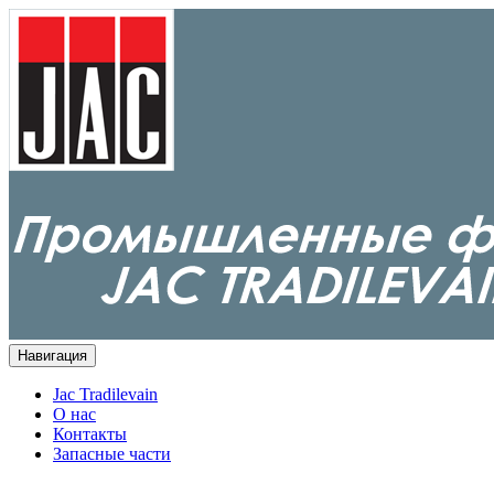
Навигация
Jac Tradilevain
О нас
Контакты
Запасные части