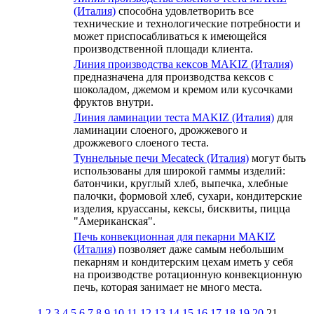
(Италия)
способна удовлетворить все
технические и технологические потребности и
может приспосабливаться к имеющейся
производственной площади клиента.
Линия производства кексов MAKIZ (Италия)
предназначена для производства кексов с
шоколадом, джемом и кремом или кусочками
фруктов внутри.
Линия ламинации теста MAKIZ (Италия)
для
ламинации слоеного, дрожжевого и
дрожжевого слоеного теста.
Туннельные печи Mecateck (Италия)
могут быть
использованы для широкой гаммы изделий:
батончики, круглый хлеб, выпечка, хлебные
палочки, формовой хлеб, сухари, кондитерские
изделия, круассаны, кексы, бисквиты, пицца
"Американская".
Печь конвекционная для пекарни MAKIZ
(Италия)
позволяет даже самым небольшим
пекарням и кондитерским цехам иметь у себя
на производстве ротационную конвекционную
печь, которая занимает не много места.
1
2
3
4
5
6
7
8
9
10
11
12
13
14
15
16
17
18
19
20
21