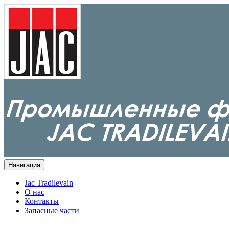
Навигация
Jac Tradilevain
О нас
Контакты
Запасные части